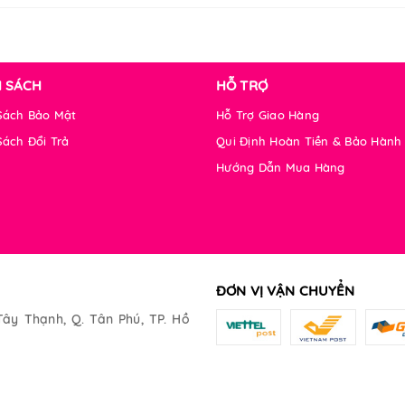
H SÁCH
HỖ TRỢ
Sách Bảo Mật
Hỗ Trợ Giao Hàng
Sách Đổi Trả
Qui Định Hoàn Tiền & Bảo Hành
Hướng Dẫn Mua Hàng
ĐƠN VỊ VẬN CHUYỂN
Tây Thạnh, Q. Tân Phú, TP. Hồ