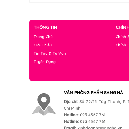
THÔNG TIN
CHÍN
Trang Chủ
Chính 
Giới Thiệu
Chính 
Tin Tức & Tư Vấn
Tuyển Dụng
VĂN PHÒNG PHẨM SANG HÀ
Địa chỉ:
Số 72/15 Tây Thạnh, P. 
Chí Minh
Hotline:
093 4567 761
Hotline:
093 4567 761
Email:
kinhdoanh@sangha.vn