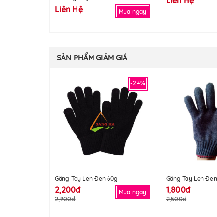
Liên Hệ
Liên Hệ
Mua ngay
SẢN PHẨM GIẢM GIÁ
-24%
Găng Tay Len Đen 60g
Găng Tay Len Đen
2,200đ
1,800đ
Mua ngay
2,900đ
2,500đ