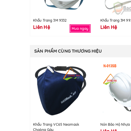
Khẩu Trang 3M 9332
Khẩu Trang 3M 99
Liên Hệ
Liên Hệ
Mua ngay
SẢN PHẨM CÙNG THƯƠNG HIỆU
Khẩu Trang VC65 Neomask
Nón Bảo Hộ Nhựa 
Choàng Gáy