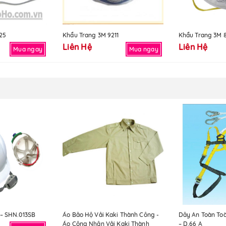
25
Khẩu Trang 3M 9211
Khẩu Trang 3M 
Liên Hệ
Liên Hệ
Mua ngay
Mua ngay
– SHN.013SB
Áo Bảo Hộ Vải Kaki Thành Công -
Dây An Toàn To
Áo Công Nhân Vải Kaki Thành
– D.66 A