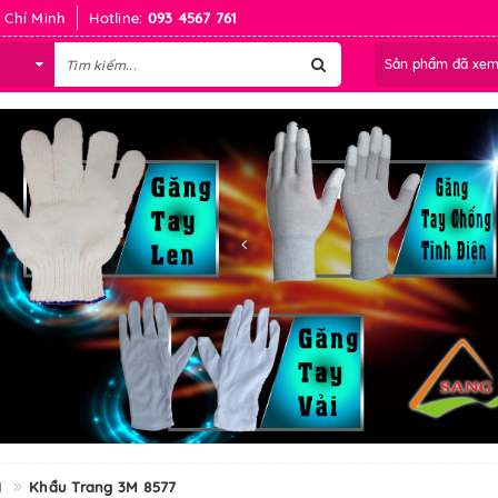
 Chí Minh
Hotline:
093 4567 761
Sản phẩm đã xe
M
Khẩu Trang 3M 8577