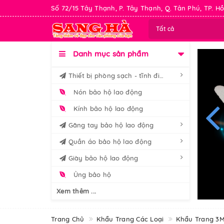
Số 72/15 Tây Thạnh, P. Tây Thạnh, Q. Tân Phú, TP. Hồ
Tất cả
Danh mục sản phẩm
Thiết bị phòng sạch - tĩnh điện
Nón bảo hộ lao động
Kính bảo hộ lao động
Găng tay bảo hộ lao động
Quần áo bảo hộ lao động
Giày bảo hộ lao động
Ủng bảo hộ
Xem thêm ...
Trang Chủ
Khẩu Trang Các Loại
Khẩu Trang 3