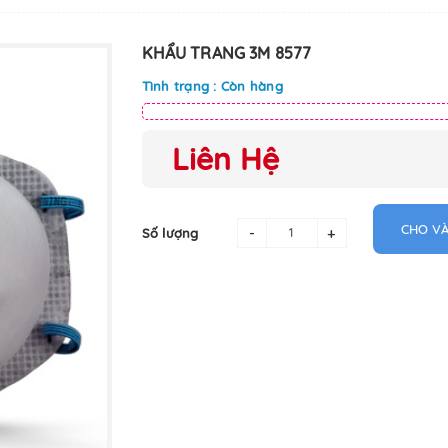
KHẨU TRANG 3M 8577
Tình trạng : Còn hàng
Liên Hệ
CHO VÀ
-
+
Số lượng