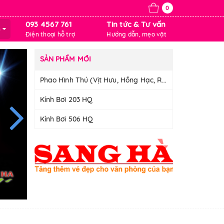
0
093 4567 761
Tin tức & Tư vấn
m
Điện thoại hỗ trợ
Hướng dẫn, mẹo vặt
SẢN PHẨM MỚI
Phao Hình Thú (Vịt Hưu, Hồng Hạc, Rùa)
Kính Bơi 203 HQ
Kính Bơi 506 HQ