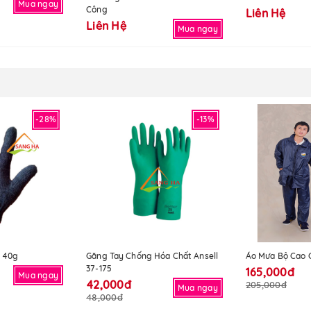
Mua ngay
Công
Liên Hệ
Liên Hệ
Mua ngay
-28%
-13%
 40g
Găng Tay Chống Hóa Chất Ansell
Áo Mưa Bộ Cao 
37-175
165,000đ
Mua ngay
42,000đ
205,000đ
Mua ngay
48,000đ