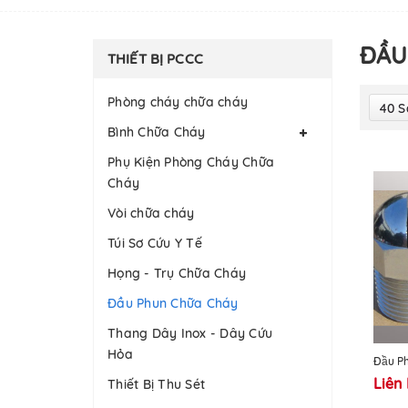
ĐẦU
THIẾT BỊ PCCC
Phòng cháy chữa cháy
40 
Bình Chữa Cháy
Phụ Kiện Phòng Cháy Chữa
Cháy
Vòi chữa cháy
Túi Sơ Cứu Y Tế
Họng - Trụ Chữa Cháy
Đầu Phun Chữa Cháy
Thang Dây Inox - Dây Cứu
Hỏa
Đầu P
Liên
Thiết Bị Thu Sét