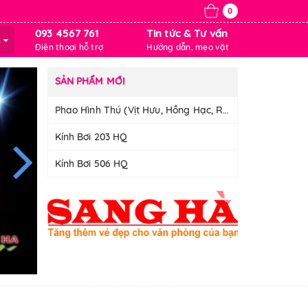
0
093 4567 761
Tin tức & Tư vấn
m
Điện thoại hỗ trợ
Hướng dẫn, mẹo vặt
SẢN PHẨM MỚI
Phao Hình Thú (Vịt Hưu, Hồng Hạc, Rùa)
Kính Bơi 203 HQ
Kính Bơi 506 HQ