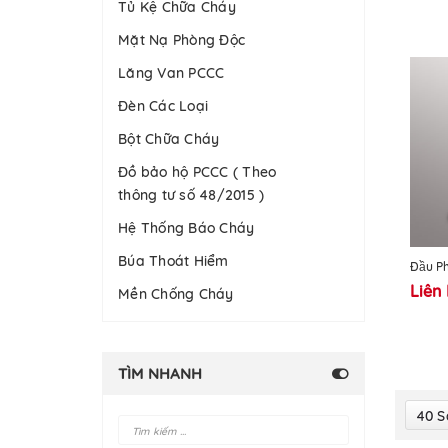
Tủ Kệ Chữa Cháy
Mặt Nạ Phòng Độc
Lăng Van PCCC
Đèn Các Loại
Bột Chữa Cháy
Đồ bảo hộ PCCC ( Theo
thông tư số 48/2015 )
Hệ Thống Báo Cháy
Búa Thoát Hiểm
Đầu 
Liên
Mền Chống Cháy
TÌM NHANH
40 