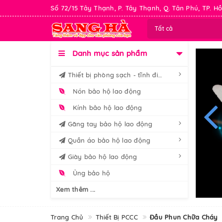
Số 72/15 Tây Thạnh, P. Tây Thạnh, Q. Tân Phú, TP. Hồ
Tất cả
Danh mục sản phẩm
Thiết bị phòng sạch - tĩnh điện
Nón bảo hộ lao động
Kính bảo hộ lao động
Găng tay bảo hộ lao động
Quần áo bảo hộ lao động
Giày bảo hộ lao động
Ủng bảo hộ
Xem thêm ...
Trang Chủ
Thiết Bị PCCC
Đầu Phun Chữa Cháy