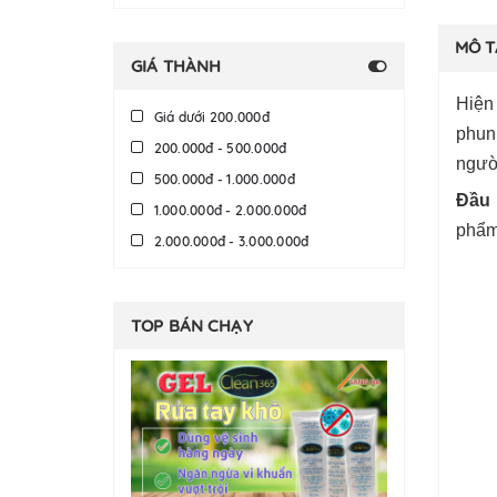
MÔ T
GIÁ THÀNH
Hiện 
Giá dưới 200.000đ
phun
200.000đ - 500.000đ
ngườ
500.000đ - 1.000.000đ
Đầu 
1.000.000đ - 2.000.000đ
phẩm
2.000.000đ - 3.000.000đ
3.000.000đ - 5.000.000đ
5.000.000đ - 10.000.000đ
TOP BÁN CHẠY
Giá trên 10.000.000đ