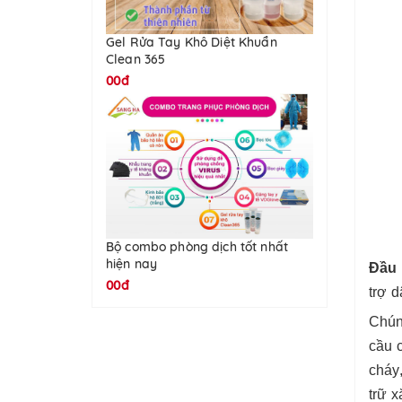
Gel Rửa Tay Khô Diệt Khuẩn
Clean 365
00đ
Bộ combo phòng dịch tốt nhất
hiện nay
Đầu 
00đ
trợ d
Chún
cầu 
cháy,
trữ x