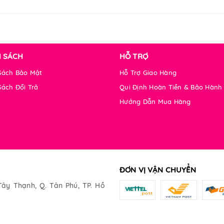
H SÁCH
HỖ TRỢ
Sách Bảo Mật
Hỗ Trợ Giao Hàng
Sách Đổi Trả
Qui Định Hoàn Tiền & Bảo Hành
Hướng Dẫn Mua Hàng
ĐƠN VỊ VẬN CHUYỂN
Tây Thạnh, Q. Tân Phú, TP. Hồ