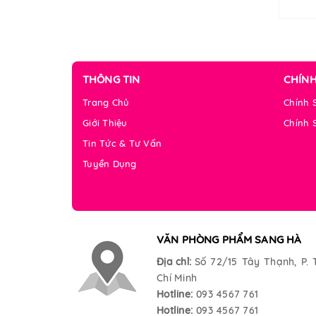
THÔNG TIN
CHÍN
Trang Chủ
Chính 
Giới Thiệu
Chính 
Tin Tức & Tư Vấn
Tuyển Dụng
VĂN PHÒNG PHẨM SANG HÀ
Địa chỉ:
Số 72/15 Tây Thạnh, P. 
Chí Minh
Hotline:
093 4567 761
Hotline:
093 4567 761