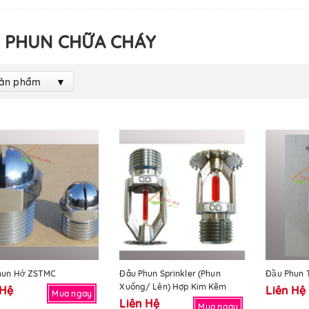
 PHUN CHỮA CHÁY
Sản phẩm
hun Hở ZSTMC
Đầu Phun Sprinkler (phun
Đầu Phun 
Xuống/ Lên) Hợp Kim Kẽm
 Hệ
Liên Hệ
Mua ngay
Liên Hệ
Mua ngay