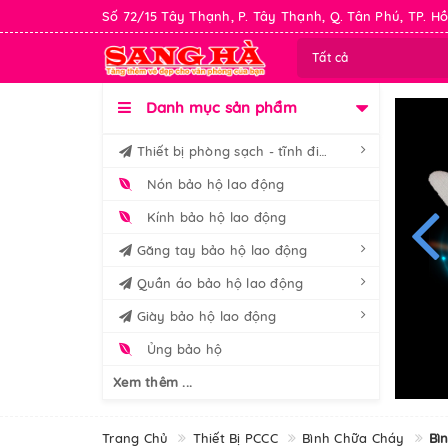
Số 72/15 Tây Thạnh, P. Tây Thạnh, Q. Tân Phú, TP. Hồ
Tất cả
Danh mục sản phẩm
Thiết bị phòng sạch - tĩnh điện
Nón bảo hộ lao động
Kính bảo hộ lao động
Găng tay bảo hộ lao động
Quần áo bảo hộ lao động
Giày bảo hộ lao động
Ủng bảo hộ
Xem thêm ...
Trang Chủ
Thiết Bị PCCC
Bình Chữa Cháy
Bì