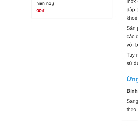
inox
hiện nay
dập 
00đ
khoẻ
Sản p
các 
với 
Tuy 
sử d
Ứng
Bình
Sang
theo 