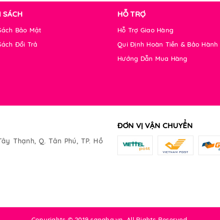
H SÁCH
HỖ TRỢ
Sách Bảo Mật
Hỗ Trợ Giao Hàng
Sách Đổi Trả
Qui Định Hoàn Tiền & Bảo Hành
Hướng Dẫn Mua Hàng
ĐƠN VỊ VẬN CHUYỂN
Tây Thạnh, Q. Tân Phú, TP. Hồ
Copyrights © 2019 sangha.vn. All Rights Reserved.