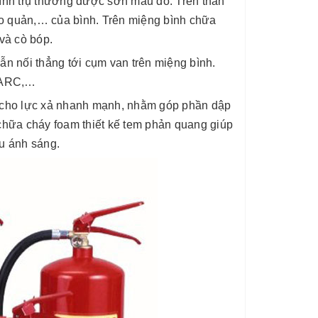
hình trụ thường được sơn màu đỏ. Trên thân
bảo quản,… của bình. Trên miệng bình chữa
và cò bóp.
ẫn nối thẳng tới cụm van trên miệng bình.
m ARC,…
ả cho lực xả nhanh mạnh, nhằm góp phần dập
chữa cháy foam thiết kế tem phản quang giúp
ếu ánh sáng.