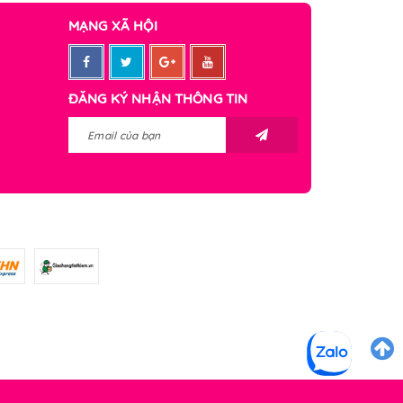
MẠNG XÃ HỘI
ĐĂNG KÝ NHẬN THÔNG TIN