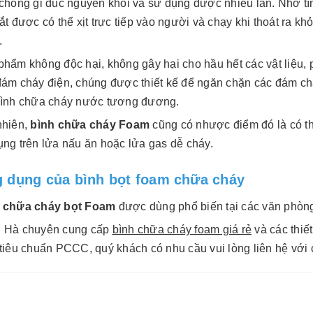
 chống gỉ đúc nguyên khối và sử dụng được nhiều lần. Nhờ t
tắt được có thể xịt trực tiếp vào người và chạy khi thoát ra
.
hẩm không độc hại, không gây hại cho hầu hết các vật liệu, 
đám cháy điện, chúng được thiết kế để ngăn chặn các đám chá
bình chữa cháy nước tương đương.
nhiên,
bình chữa cháy Foam
cũng có nhược điểm đó là có th
ụng trên lửa nấu ăn hoặc lửa gas dễ cháy.
 dụng của bình bọt foam chữa cháy
 chữa cháy bọt Foam
được dùng phổ biến tại các văn phòn
 Hà chuyên cung cấp
bình chữa cháy foam giá rẻ
và các thiết
tiêu chuẩn PCCC, quý khách có nhu cầu vui lòng liên hệ với c