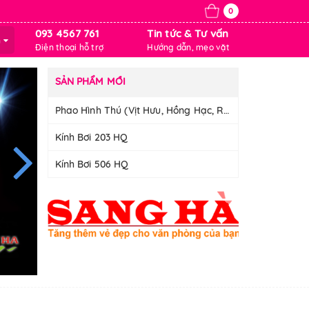
0
093 4567 761
Tin tức & Tư vấn
m
Điện thoại hỗ trợ
Hướng dẫn, mẹo vặt
SẢN PHẨM MỚI
Phao Hình Thú (Vịt Hưu, Hồng Hạc, Rùa)
Kính Bơi 203 HQ
Kính Bơi 506 HQ