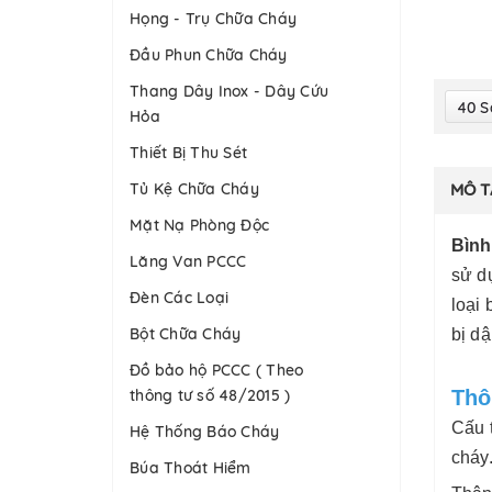
Họng - Trụ Chữa Cháy
Đầu Phun Chữa Cháy
Thang Dây Inox - Dây Cứu
40 
Hỏa
Thiết Bị Thu Sét
Tủ Kệ Chữa Cháy
MÔ T
Mặt Nạ Phòng Độc
Bình
Lăng Van PCCC
sử d
Đèn Các Loại
loại 
Bột Chữa Cháy
bị dậ
Đồ bảo hộ PCCC ( Theo
thông tư số 48/2015 )
Thô
Cấu 
Hệ Thống Báo Cháy
cháy
Búa Thoát Hiểm