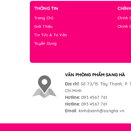
THÔNG TIN
CHÍN
Trang Chủ
Chính 
Giới Thiệu
Chính 
Tin Tức & Tư Vấn
Tuyển Dụng
VĂN PHÒNG PHẨM SANG HÀ
Địa chỉ:
Số 72/15 Tây Thạnh, P. 
Chí Minh
Hotline:
093 4567 761
Hotline:
093 4567 761
Email:
kinhdoanh@sangha.vn