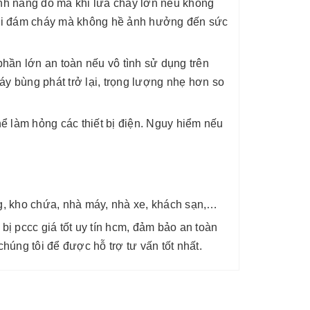
ính năng đó mà khi lửa cháy lớn nếu không
 khỏi đám cháy mà không hề ảnh hưởng đến sức
phần lớn an toàn nếu vô tình sử dụng trên
y bùng phát trở lại, trọng lượng nhẹ hơn so
ể làm hỏng các thiết bị điện. Nguy hiểm nếu
g, kho chứa, nhà máy, nhà xe, khách sạn,…
 bị pccc giá tốt uy tín hcm, đảm bảo an toàn
húng tôi để được hỗ trợ tư vấn tốt nhất.