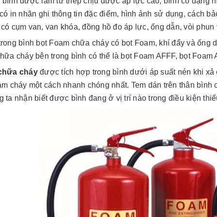
 bình được làm từ thép chịu được áp lực cao, bình có dạng 
 có in nhãn ghi thông tin đặc điểm, hình ảnh sử dụng, cách 
 có cụm van, van khóa, đồng hồ đo áp lực, ống dẫn, vòi phun 
trong bình bọt Foam chữa cháy có bọt Foam, khí đẩy và ống d
chữa cháy bên trong bình có thể là bọt Foam AFFF, bọt Foa
chữa cháy
được tích hợp trong bình dưới áp suất nén khi x
đám cháy một cách nhanh chóng nhất. Tem dán trên thân bình 
 ta nhận biết được bình đang ở vị trí nào trong điều kiện thi