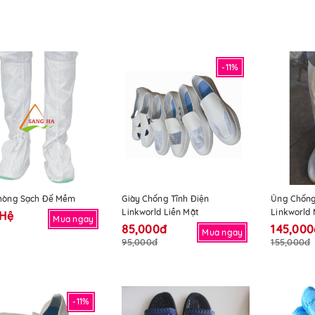
-11%
hòng Sạch Đế Mềm
Giày Chống Tĩnh Điện
Ủng Chống
Linkworld Liền Mặt
Linkworld 
 Hệ
Mua ngay
85,000đ
145,000
Mua ngay
95,000đ
155,000đ
-11%