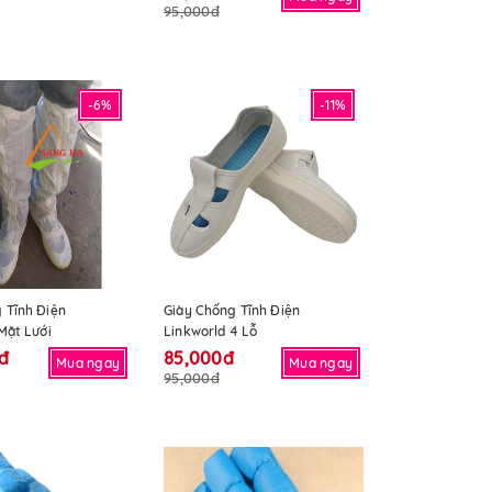
95,000đ
-6%
-11%
 Tĩnh Điện
Giày Chống Tĩnh Điện
Mặt Lưới
Linkworld 4 Lỗ
đ
85,000đ
Mua ngay
Mua ngay
95,000đ