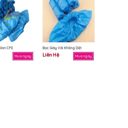
ilon CPE
Bọc Giày Vải Không Dệt
Liên Hệ
Mua ngay
Mua ngay