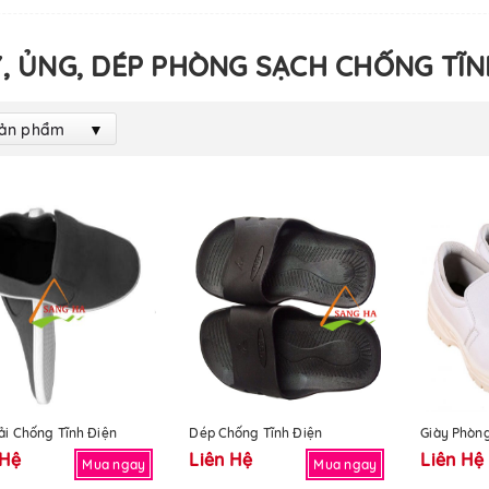
Y, ỦNG, DÉP PHÒNG SẠCH CHỐNG TĨN
Sản phẩm
ải Chống Tĩnh Điện
Dép Chống Tĩnh Điện
Giày Phòn
 Hệ
Liên Hệ
Liên Hệ
Mua ngay
Mua ngay