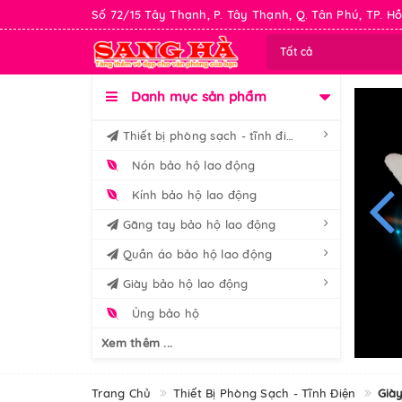
Số 72/15 Tây Thạnh, P. Tây Thạnh, Q. Tân Phú, TP. Hồ
Tất cả
Danh mục sản phẩm
Thiết bị phòng sạch - tĩnh điện
Nón bảo hộ lao động
Kính bảo hộ lao động
Găng tay bảo hộ lao động
Quần áo bảo hộ lao động
Giày bảo hộ lao động
Ủng bảo hộ
Xem thêm ...
Trang Chủ
Thiết Bị Phòng Sạch - Tĩnh Điện
Già