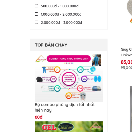
500.000đ - 1.000.000đ
1.000.000đ - 2.000.000đ
2.000.000đ - 3.000.000đ
3.000.000đ - 5.000.000đ
5.000.000đ - 10.000.000đ
TOP BÁN CHẠY
Giá trên 10.000.000đ
Giày C
Linkwo
85,0
95,00
Bộ combo phòng dịch tốt nhất
hiện nay
00đ