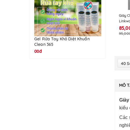
Giày C
Linkwo
85,0
95,00
Gel Rửa Tay Khô Diệt Khuẩn
Clean 365
00đ
40 
MÔ T
Giày
kiểu
Các 
nghi