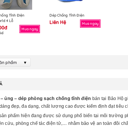
hống Tĩnh Điện
Dép Chống Tĩnh Điện
rld 4 Lỗ
Liên Hệ
Mua ngay
00đ
Mua ngay
0đ
Sản phẩm
Ả
 – ủng – dép phòng sạch chống tĩnh điện
bán tại Bảo Hộ gi
 dáng đẹp, đa dạng, chất lượng cao được kiểm định đạt tiêu
sản phẩm hiện đang được sử dụng phổ biến tại môi trường ph
ên cứu, phòng chế tác điện tử,… nhằm bảo vệ an toàn đôi châ