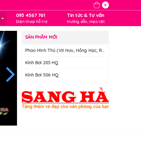
0
093 4567 761
Tin tức & Tư vấn
m
Điện thoại hỗ trợ
Hướng dẫn, mẹo vặt
SẢN PHẨM MỚI
Phao Hình Thú (Vịt Hưu, Hồng Hạc, Rùa)
Kính Bơi 203 HQ
Kính Bơi 506 HQ