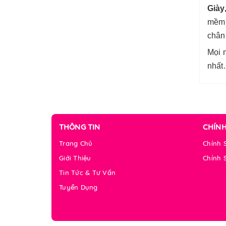
Giày
mềm 
chân
Mọi n
nhất.
THÔNG TIN
CHÍN
Trang Chủ
Chính 
Giới Thiệu
Chính 
Tin Tức & Tư Vấn
Tuyển Dụng