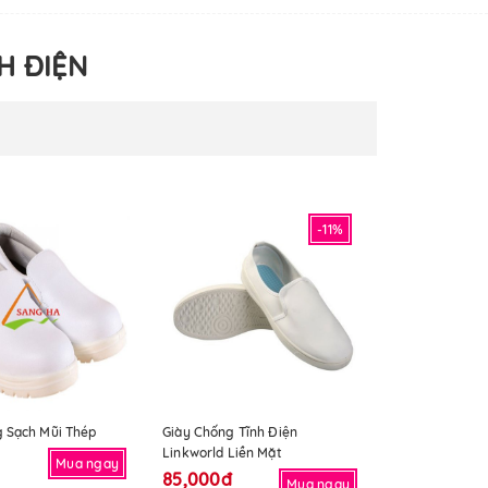
H ĐIỆN
-11%
g Sạch Mũi Thép
Giày Chống Tĩnh Điện
Linkworld Liền Mặt
Mua ngay
85,000đ
Mua ngay