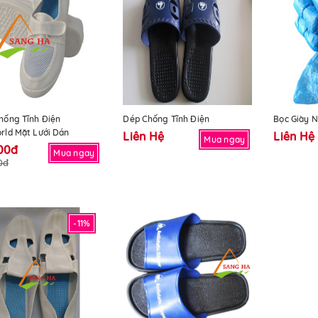
hống Tĩnh Điện
Dép Chống Tĩnh Điện
Bọc Giày N
rld Mặt Lưới Dán
Liên Hệ
Liên Hệ
Mua ngay
00đ
Mua ngay
0đ
-11%