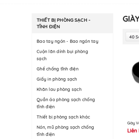
GIÀ
THIẾT BỊ PHÒNG SẠCH -
TĨNH ĐIỆN
40 
Bao tay ngón - Bao ngón tay
Cuộn lăn dính bụi phòng
sạch
Ghế chống tĩnh điện
Giấy in phòng sạch
Khăn lau phòng sạch
Quần áo phòng sạch chống
tĩnh điện
Thiết bị phòng sạch khác
Giày V
Nón, mũ phòng sạch chống
Liên
tĩnh điện