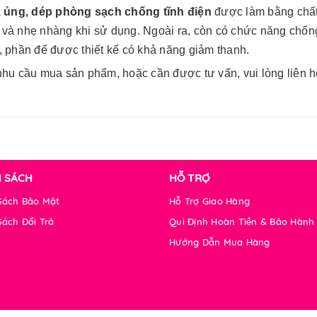
, ủng, dép phòng sạch chống tĩnh điện
được làm bằng chất 
và nhẹ nhàng khi sử dụng. Ngoài ra, còn có chức năng chống
, phần đế được thiết kế có khả năng giảm thanh.
hu cầu mua sản phẩm, hoặc cần được tư vấn, vui lòng liên hệ
H SÁCH
HỖ TRỢ
Sách Bảo Mật
Hỗ Trợ Giao Hàng
Sách Đổi Trả
Qui Định Hoàn Tiền & Bảo Hành
Hướng Dẫn Mua Hàng