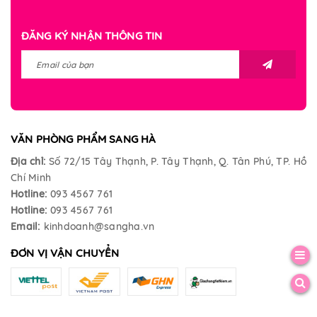
ĐĂNG KÝ NHẬN THÔNG TIN
VĂN PHÒNG PHẨM SANG HÀ
Địa chỉ:
Số 72/15 Tây Thạnh, P. Tây Thạnh, Q. Tân Phú, TP. Hồ
Chí Minh
Hotline:
093 4567 761
Hotline:
093 4567 761
Email:
kinhdoanh@sangha.vn
ĐƠN VỊ VẬN CHUYỂN