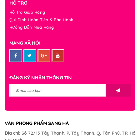
HỖ TRỢ
Hỗ Trợ Giao Hàng
Qui Định Hoàn Tiền & Bảo Hành
Hướng Dẫn Mua Hàng
MẠNG XÃ HỘI
ĐĂNG KÝ NHẬN THÔNG TIN
VĂN PHÒNG PHẨM SANG HÀ
Địa chỉ:
Số 72/15 Tây Thạnh, P. Tây Thạnh, Q. Tân Phú, TP. Hồ