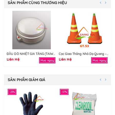
SẢN PHẨM CÙNG THƯƠNG HIỆU
Ủn
ĐẦU DÒ NHIỆT GIA TĂNG (TAIWAN)
Cọc Giao Thông Nhỏ Dạ Quang – GT.53
Liên Hệ
Liên Hệ
Li
Mua ngay
Mua ngay
SẢN PHẨM GIẢM GIÁ
-23%
-37%
-