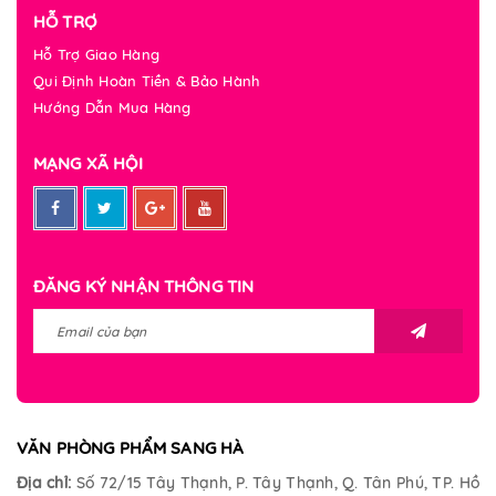
HỖ TRỢ
Hỗ Trợ Giao Hàng
Qui Định Hoàn Tiền & Bảo Hành
Hướng Dẫn Mua Hàng
MẠNG XÃ HỘI
ĐĂNG KÝ NHẬN THÔNG TIN
VĂN PHÒNG PHẨM SANG HÀ
Địa chỉ:
Số 72/15 Tây Thạnh, P. Tây Thạnh, Q. Tân Phú, TP. Hồ