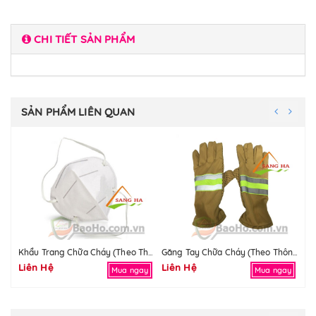
CHI TIẾT SẢN PHẨM
SẢN PHẨM LIÊN QUAN
Khẩu Trang Chữa Cháy (Theo Thông Tư Số 48/2015)
Găng Tay Chữa Cháy (Theo Thông Tư Số 48/2015)
Liên Hệ
Liên Hệ
Li
Mua ngay
Mua ngay