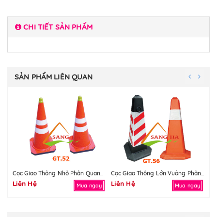
CHI TIẾT SẢN PHẨM
SẢN PHẨM LIÊN QUAN
Cọc Giao Thông Nhỏ Phản Quang GT52
Cọc Giao Thông Lớn Vuông Phản Quang
Liên Hệ
Liên Hệ
Li
Mua ngay
Mua ngay