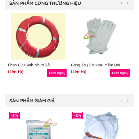
SẢN PHẨM CÙNG THƯƠNG HIỆU
Phao Cứu Sinh Nhựa Đỏ
Găng Tay Da Hàn- Mềm Dài
Gă
Liên Hệ
Liên Hệ
Li
Mua ngay
Mua ngay
SẢN PHẨM GIẢM GIÁ
-37%
-33%
-