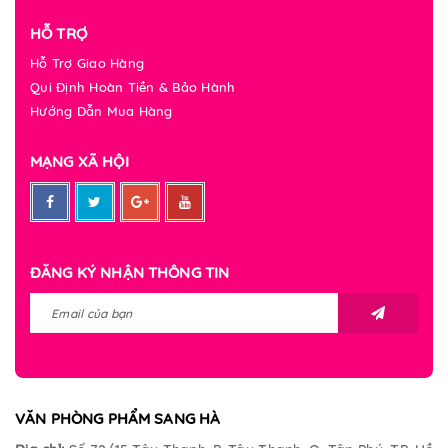
HỖ TRỢ
Hỗ Trợ Giao Hàng
Qui Định Hoàn Tiền & Bảo Hành
Hướng Dẫn Mua Hàng
MẠNG XÃ HỘI
ĐĂNG KÝ NHẬN THÔNG TIN
VĂN PHÒNG PHẨM SANG HÀ